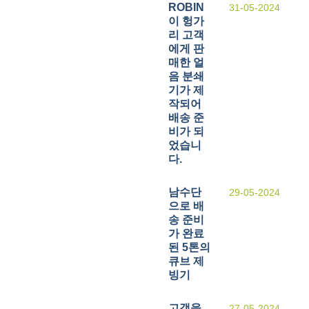
ROBIN
31-05-2024
이 헝가
리 고객
에게 판
매한 얼
음 분쇄
기가 제
작되어
배송 준
비가 되
었습니
다.
남수단
29-05-2024
으로 배
송 준비
가 완료
된 5톤의
큐브 제
빙기
고객을
27-05-2024