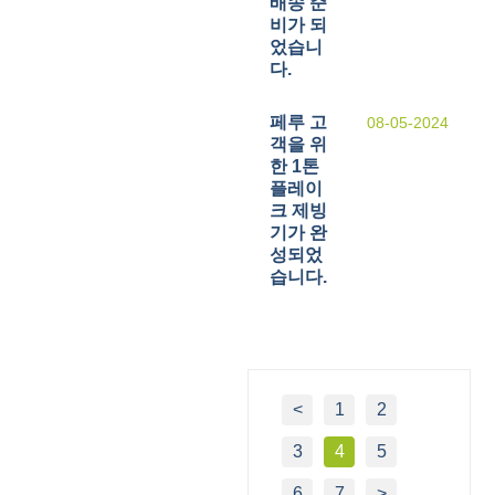
배송 준
비가 되
었습니
다.
페루 고
08-05-2024
객을 위
한 1톤
플레이
크 제빙
기가 완
성되었
습니다.
<
1
2
3
4
5
6
7
>