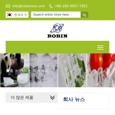

info@robinnice.com
+86-185-9607-7851


한국어

Toggl

>
뉴스
>
회사 뉴스
홈
더 많은 제품
회사 뉴스