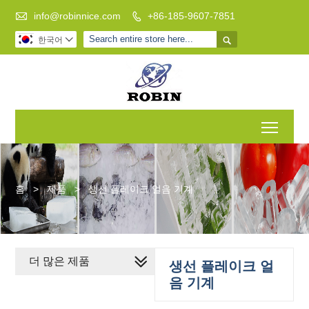

info@robinnice.com
+86-185-9607-7851


한국어

Toggl
홈
>
제품
>
생선 플레이크 얼음 기계
더 많은 제품
생선 플레이크 얼
음 기계