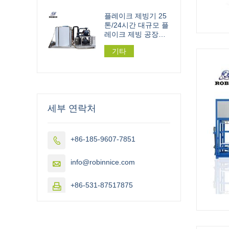
플레이크 제빙기 25
톤/24시간 대규모 플
레이크 제빙 공장용
162.5kw
기타
세부 연락처
+86-185-9607-7851

info@robinnice.com

+86-531-87517875
