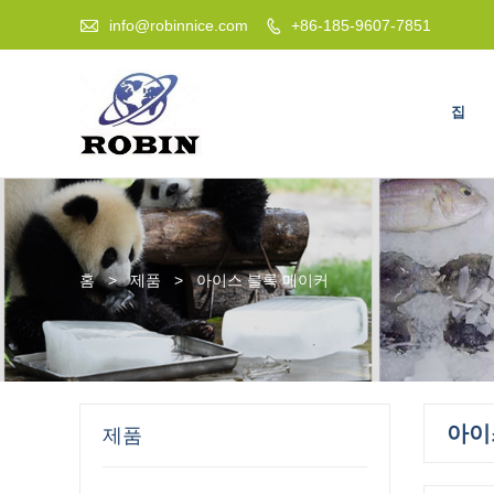

info@robinnice.com
+86-185-9607-7851

집
홈
>
제품
>
아이스 블록 메이커
아이
제품