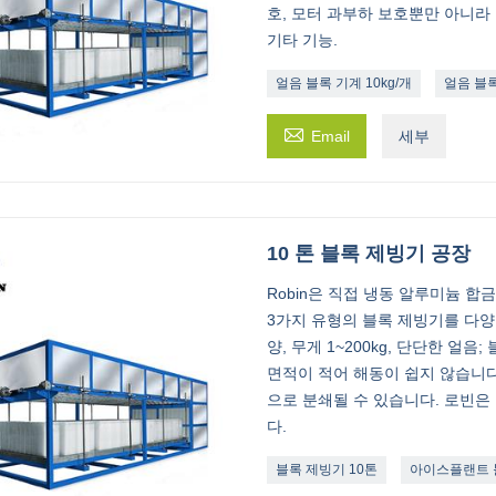
호, 모터 과부하 보호뿐만 아니라 
기타 기능.
얼음 블록 기계 10kg/개
얼음 블록

Email
세부
10 톤 블록 제빙기 공장
Robin은 직접 냉동 알루미늄 합
3가지 유형의 블록 제빙기를 다양
양, 무게 1~200kg, 단단한 얼
면적이 적어 해동이 쉽지 않습니다
으로 분쇄될 수 있습니다. 로빈은
다.
블록 제빙기 10톤
아이스플랜트