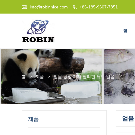

info@robinnice.com
+86-185-9607-7851

집
홈
>
제품
>
얼음 공장 기계 필리핀 튜브 얼음
얼음
제품