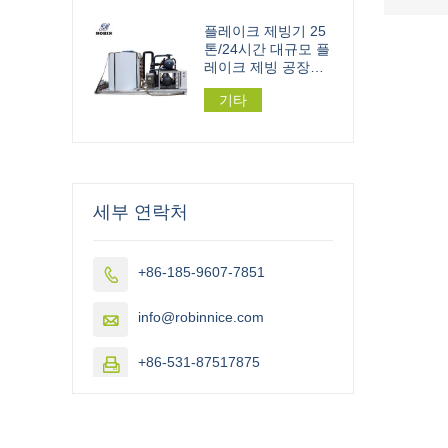
플레이크 제빙기 25
톤/24시간 대규모 플
레이크 제빙 공장용
162.5kw
기타
세부 연락처
+86-185-9607-7851

info@robinnice.com

+86-531-87517875
