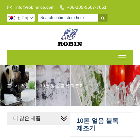

info@robinnice.com
+86-185-9607-7851


한국어

Toggl
홈
>
제품
>
10톤 얼음 블록 제조기
더 많은 제품
10톤 얼음 블록
제조기