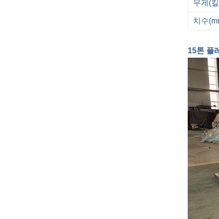
무게(킬
치수(m
15톤 플