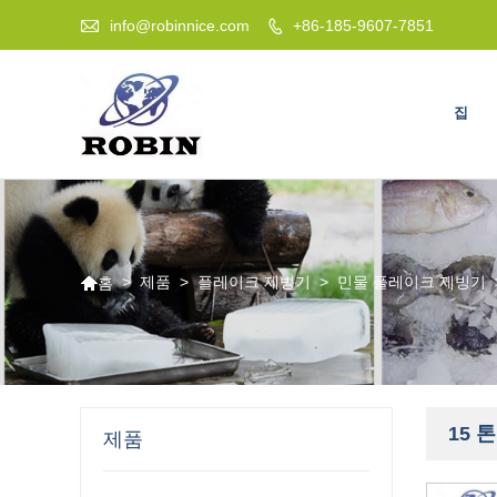

info@robinnice.com
+86-185-9607-7851

집

>
제품
>
플레이크 제빙기
>
민물 플레이크 제빙기
홈
15 
제품