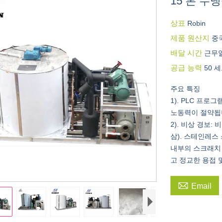
15 톤 수
상표
Robin
제품 원산지
중
배달 시간
근무일
공급 능력
50 
주요 특징
1). PLC 프
노동력이 절약됩
2). 비상 경보
삼). 스테인레스
내부의 스크래치
고 정교한 용접 

Email