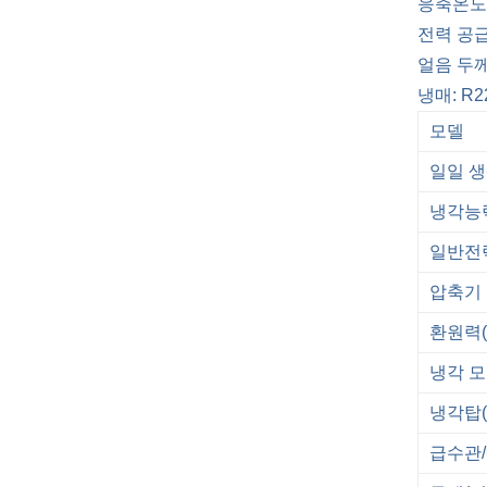
응축온도 
전력 공급:
얼음 두께: 
냉매: R2
모델
일일 생
냉각능력
일반전력
압축기 
환원력(
냉각 
냉각탑(m
급수관