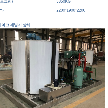
로그램)
3850KG
m)
2200*1900*2200
레이크 제빙기 상세