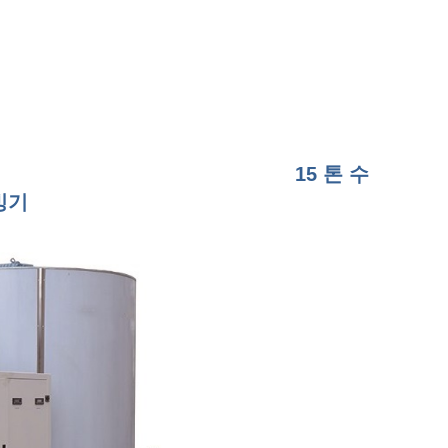
15 톤 수
빙기