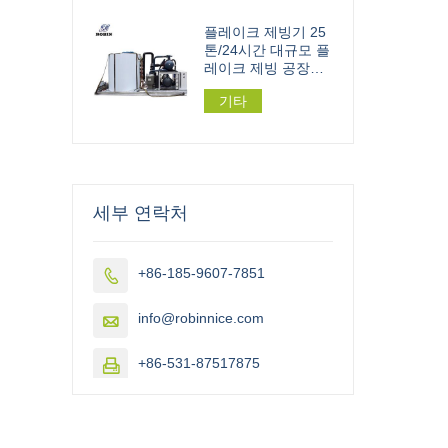
플레이크 제빙기 25
톤/24시간 대규모 플
레이크 제빙 공장용
162.5kw
기타
세부 연락처
+86-185-9607-7851

info@robinnice.com

+86-531-87517875
