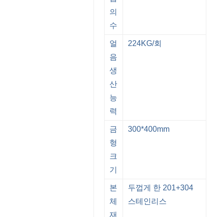
의
수
얼
224KG/회
음
생
산
능
력
금
300*400mm
형
크
기
본
두껍게 한 201+304
체
스테인리스
재