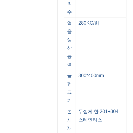
의
수
얼
280KG/회
음
생
산
능
력
금
300*400mm
형
크
기
본
두껍게 한 201+304
체
스테인리스
재