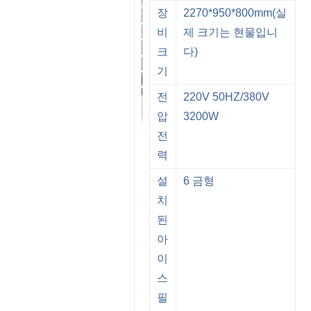
장
2270*950*800mm(실
비
제 크기는 현물입니
크
다)
기
전
220V 50HZ/380V
압
3200W
전
력
설
6 금형
치
된
아
이
스
필