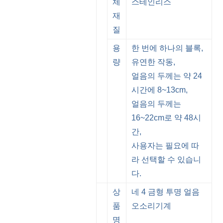
체
스테인리스
재
질
용
한 번에 하나의 블록,
량
유연한 작동,
얼음의 두께는 약 24
시간에 8~13cm,
얼음의 두께는
16~22cm로 약 48시
간,
사용자는 필요에 따
라 선택할 수 있습니
다.
상
네 4 금형 투명 얼음
품
오소리
기계
명