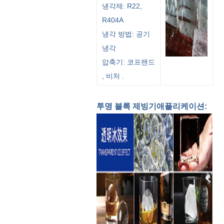
냉각제: R22,
R404A
냉각 방법: 공기
냉각
압축기: 코프랜드
, 비처 .
투명 블록 제빙기
애플리케이션: