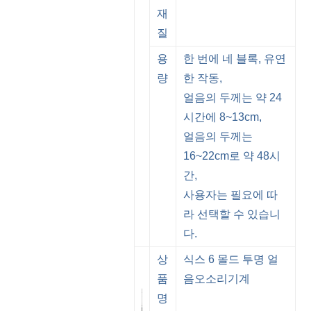
재
질
용
한 번에 네 블록, 유연
량
한 작동,
얼음의 두께는 약 24
시간에 8~13cm,
얼음의 두께는
16~22cm로 약 48시
간,
사용자는 필요에 따
라 선택할 수 있습니
다.
상
식스 6 몰드 투명 얼
품
음
오소리
기계
명