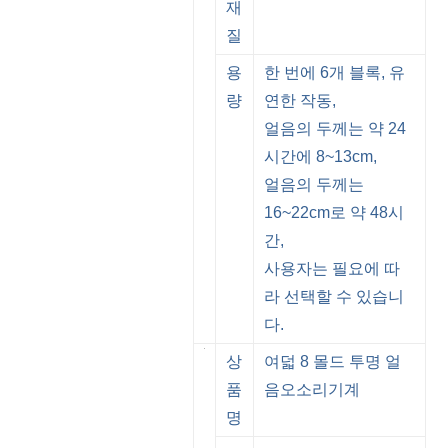
재
질
용
한 번에 6개 블록, 유
량
연한 작동,
얼음의 두께는 약 24
시간에 8~13cm,
얼음의 두께는
16~22cm로 약 48시
간,
사용자는 필요에 따
라 선택할 수 있습니
다.
상
여덟 8 몰드 투명 얼
품
음
오소리
기계
명