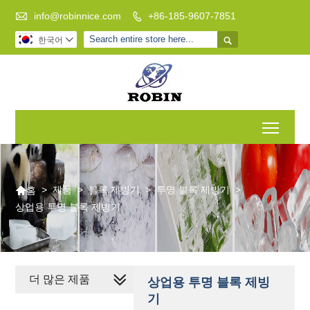

info@robinnice.com
+86-185-9607-7851


한국어

Toggl

>
제품
>
블록 제빙기
>
투명 블록 제빙기
>
홈
상업용 투명 블록 제빙기
더 많은 제품
상업용 투명 블록 제빙
기