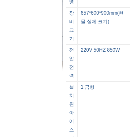
명
장
657*600*900mm(현
비
물 실제 크기)
크
기
전
220V 50HZ 850W
압
전
력
설
1 금형
치
된
아
이
스