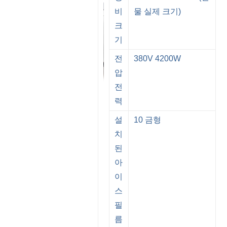
비
물 실제 크기)
크
기
전
380V 4200W
압
전
력
설
10 금형
치
된
아
이
스
필
름