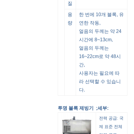
질
용
한 번에 10개 블록, 유
량
연한 작동,
얼음의 두께는 약 24
시간에 8~13cm,
얼음의 두께는
16~22cm로 약 48시
간,
사용자는 필요에 따
라 선택할 수 있습니
다.
투명 블록 제빙기
;세부:
전력 공급: 국
제 표준 전체