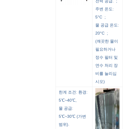
전력 공급. ;
주변 온도:
5°C ;
물 공급 온도:
20°C ;
(깨끗한 물이
필요하거나
정수 필터 및
연수 처리 장
비를 늘리십
시오)
한계 조건: 환경:
5℃~40℃,
물 공급:
5℃~30℃ (가변
범위).