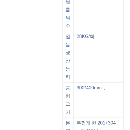
필
름
의
수
얼
28KG/회
음
생
산
능
력
금
300*400mm ;
형
크
기
본
두껍게 한 201+304