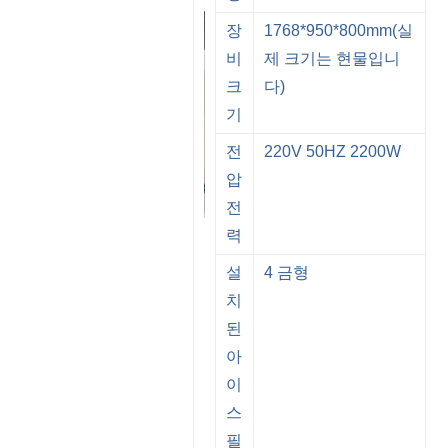
장
1768*950*800mm(실
비
제 크기는 현물입니
크
다)
기
전
220V 50HZ 2200W
압
전
력
설
4 금형
치
된
아
이
스
필