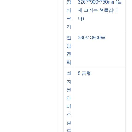
장
3267*900*750mm(실
비
제 크기는 현물입니
크
다)
기
전
380V 3900W
압
전
력
설
8 금형
치
된
아
이
스
필
름