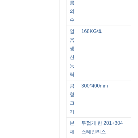
름
의
수
얼
168KG/회
음
생
산
능
력
금
300*400mm
형
크
기
본
두껍게 한 201+304
체
스테인리스