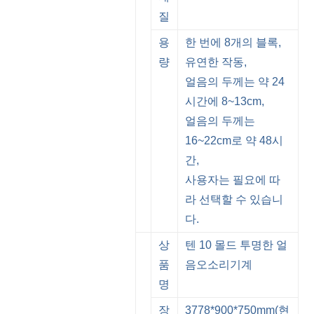
질
용
한 번에 8개의 블록,
량
유연한 작동,
얼음의 두께는 약 24
시간에 8~13cm,
얼음의 두께는
16~22cm로 약 48시
간,
사용자는 필요에 따
라 선택할 수 있습니
다.
상
텐 10 몰드 투명한 얼
품
음
오소리
기계
명
장
3778*900*750mm(현