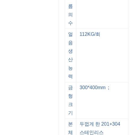
름
의
수
얼
112KG/회
음
생
산
능
력
금
300*400mm ;
형
크
기
본
두껍게 한 201+304
체
스테인리스