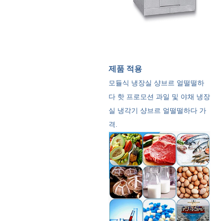
제품 적용
모듈식 냉장실 샹브르 얼떨떨하
다 핫 프로모션 과일 및 야채 냉장
실 냉각기 샹브르 얼떨떨하다 가
격.