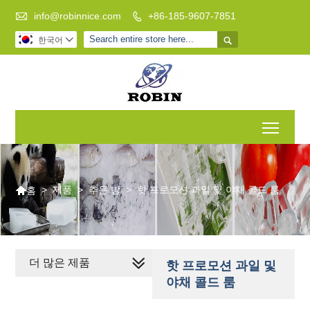

info@robinnice.com
+86-185-9607-7851


한국어

Toggl

>
제품
>
추운 방
>
핫 프로모션 과일 및 야채 콜드 룸
홈
더 많은 제품
핫 프로모션 과일 및
야채 콜드 룸